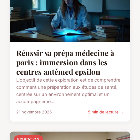
Réussir sa prépa médecine à
paris : immersion dans les
centres antémed epsilon
L'objectif de cette exploration est de comprendre
comment une préparation aux études de santé,
centrée sur un environnement optimal et un
accompagneme...
21 novembre 2025
5 min de lecture →
EDUCATION