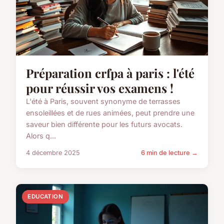
Préparation crfpa à paris : l'été
pour réussir vos examens !
L'été à Paris, souvent synonyme de terrasses
ensoleillées et de rues animées, peut prendre une
saveur bien différente pour les futurs avocats.
Alors q...
4 décembre 2025
6 min de lecture →
EDUCATION