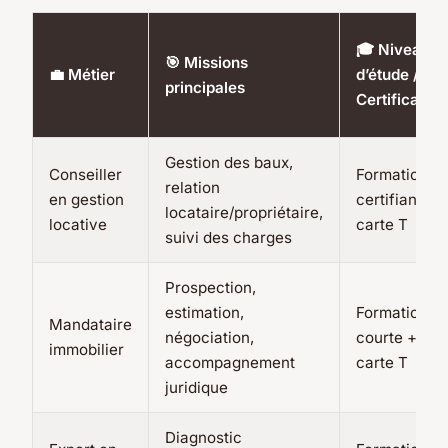
🎓 Niveau
🎯 Missions
💼 Métier
d’étude /
principales
Certification
Gestion des baux,
Conseiller
Formation
relation
en gestion
certifiante +
locataire/propriétaire,
locative
carte T
suivi des charges
Prospection,
estimation,
Formation
Mandataire
négociation,
courte +
immobilier
accompagnement
carte T
juridique
Diagnostic