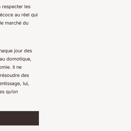
à respecter les
récoce au réel qui
 le marché du
chaque jour des
seau domotique,
mie. Il ne
à résoudre des
ntissage, lui,
es qu’on