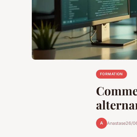
FORMATION
Commen
alterna
A
Anastase
26/0