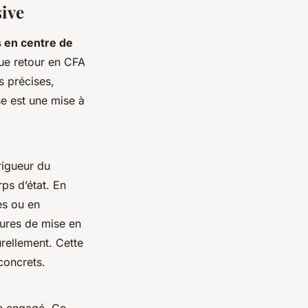
sive
 en centre de
ue retour en CFA
s précises,
e est une mise à
rigueur du
rps d’état. En
es ou en
dures de mise en
turellement. Cette
concrets.