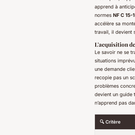
apprend à anticipe
normes
NF C 15-
accélère sa monté
travail, il devien
L'acquisition d
Le savoir ne se tr
situations imprév
une demande clien
recopie pas un sc
problèmes concret
devient un guide 
n’apprend pas da
🔍 Critère