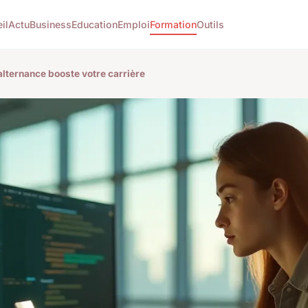
il
Actu
Business
Education
Emploi
Formation
Outils
lternance booste votre carrière