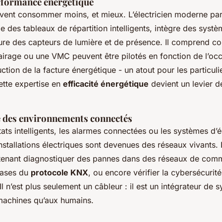
erformance énergétique
vent consommer moins, et mieux. L’électricien moderne part
talle des tableaux de répartition intelligents, intègre des syst
gure des capteurs de lumière et de présence. Il comprend 
airage ou une VMC peuvent être pilotés en fonction de l’occu
duction de la facture énergétique - un atout pour les particu
Cette expertise en
efficacité énergétique
devient un levier de
 des environnements connectés
tats intelligents, les alarmes connectées ou les systèmes d’é
installations électriques sont devenues des réseaux vivants. 
enant diagnostiquer des pannes dans des réseaux de comm
bases du
protocole KNX
, ou encore vérifier la cybersécurit
l n’est plus seulement un câbleur : il est un intégrateur de s
machines qu’aux humains.