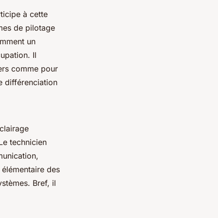
icipe à cette
èmes de pilotage
comment un
pation. Il
liers comme pour
 différenciation
clairage
Le technicien
unication,
é élémentaire des
ystèmes. Bref, il