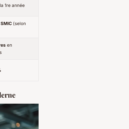
la 1re année
 SMIC
(selon
res
en
s
%
derne